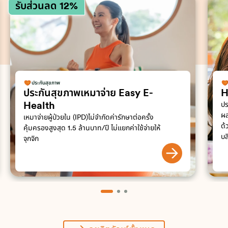
รับส่วนลด 12%
ประกันสุขภาพ
ประกันสุขภาพเหมาจ่าย Easy E-
H
Health
ปร
ผล
เหมาจ่ายผู้ป่วยใน (IPD)ไม่จำกัดค่ารักษาต่อครั้ง
ด้
คุ้มครองสูงสุด 1.5 ล้านบาท/ปี ไม่แยกค่าใช้จ่ายให้
บล
จุกจิก