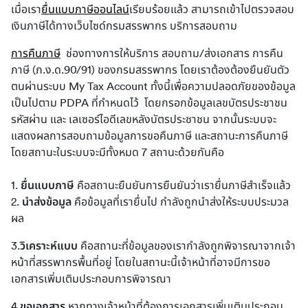
เมื่อเรา
ยื่นแบบภาษีออนไลน์
เรียบร้อยแล้ว สามารถเข้าไปตรวจสอบ
เงินภาษีได้ทางเว็บไซด์กรมสรรพากร 
บริการสอบถาม
การคืนภาษี
  ช่องทางการให้บริการ สอบถาม/ส่งเอกสาร การคืน
ภาษี (ภ.ง.ด.90/91) ของกรมสรรพากร โดยเราต้องต้องยืนยันตัว
ตนผ่านระบบ My Tax Account ทั้งนี้เพื่อความปลอดภัยของข้อมูล
เป็นไปตาม PDPA ที่กำหนดไว้  โดยกรอกข้อมูลเลขบัตรประชาชน 
รหัสผ่าน และ เลเซอร์ไอดีเลขหลังบัตรประชาชน จากนั้นระบบจะ
แสดงผลการสอบถามข้อมูลการขอคืนภาษี และสถานะการคืนภาษี 
โดยสถานะในระบบจะมีทั้งหมด 7 สถานะด้วยกันคือ
1.
 ยื่นแบบภาษี
 คือสถานะยืนยันการยืนยันว่าเรายื่นภาษีสำเร็จแล้ว
2. 
นำส่งข้อมูล
 คือข้อมูลที่เรายื่นไป กำลังถูกนำส่งให้ระบบประมวล
ผล
3.
วิเคราะห์แบบ
 คือสถานะที่ข้อมูลของเรากำลังถูกพิจารณาจากเจ้า
หน้าที่สรรพากรพื้นที่อยู่ โดยในสถานะนี้เจ้าหน้าที่อาจมีการขอ
เอกสารเพิ่มเติมประกอบการพิจารณา
4.
ขอเอกสาร
 หากทางเจ้าหน้าที่ต้องการเอกสารเพิ่มเติมประกอบ