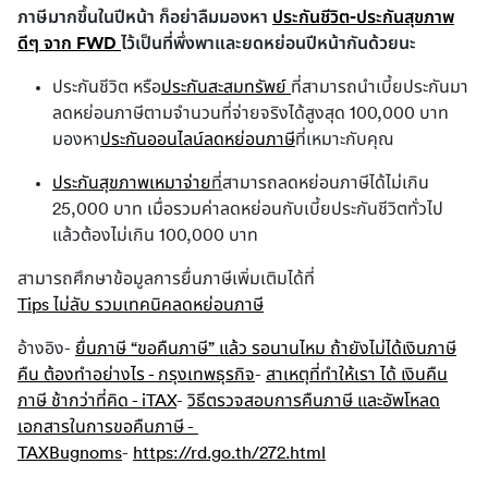
ภาษีมากขึ้นในปีหน้า ก็อย่าลืมมองหา 
ประกันชีวิต-ประกันสุขภาพ
ดีๆ จาก FWD 
ไว้เป็นที่พึ่งพาและยดหย่อนปีหน้ากันด้วยนะ 
ประกันชีวิต หรือ
ประกันสะสมทรัพย์
ที่สามารถนำเบี้ยประกันมา
ลดหย่อนภาษีตามจำนวนที่จ่ายจริงได้สูงสุด 100,000 บาท
มองหา
ประกันออนไลน์ลดหย่อนภาษี
ที่เหมาะกับคุณ
ประกันสุขภาพเหมาจ่าย
ที่
สามารถลดหย่อนภาษีได้ไม่เกิน
25,000 บาท เมื่อรวมค่าลดหย่อนกับเบี้ยประกันชีวิตทั่วไป
แล้วต้องไม่เกิน 100,000 บาท
สามารถศึกษาข้อมูลการยื่นภาษีเพิ่มเติมได้ที่ 
Tips ไม่ลับ รวมเทคนิคลดหย่อนภาษี
อ้างอิง
-
ยื่นภาษี “ขอคืนภาษี” แล้ว รอนานไหม ถ้ายังไม่ได้เงินภาษี
คืน ต้องทำอย่างไร - กรุงเทพธุรกิจ
-
สาเหตุที่ทำให้เรา ได้ เงินคืน
ภาษี ช้ากว่าที่คิด - iTAX
-
วิธีตรวจสอบการคืนภาษี และอัพโหลด
เอกสารในการขอคืนภาษี - 
TAXBugnoms
-
https://rd.go.th/272.html