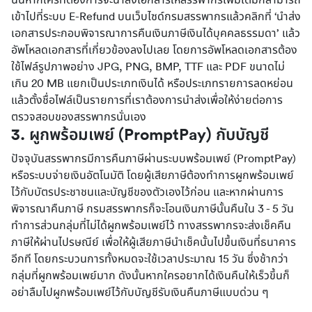
นั้นหากใครที่ต้องการจะนำส่งเอกสารให้สรรพากรเพิ่มเติมก็สามารถ
เข้าไปที่ระบบ E-Refund บนเว็บไซด์กรมสรรพากรแล้วคลิกที่ ‘นำส่ง
เอกสารประกอบพิจารณาการคืนเงินภาษีเงินได้บุคคลธรรมดา’ แล้ว
อัพโหลดเอกสารที่เกี่ยวข้องลงไปเลย โดยการอัพโหลดเอกสารต้อง
ใช้ไฟล์รูปภาพอย่าง JPG, PNG, BMP, TTF และ PDF ขนาดไม่
เกิน 20 MB แยกเป็นประเภทเงินได้ หรือประเภทรายการลดหย่อน 
แล้วตั้งชื่อไฟล์เป็นรายการที่เราต้องการนำส่งเพื่อให้ง่ายต่อการ
ตรวจสอบของสรรพากรนั่นเอง
3. ผูกพร้อมเพย์ (PromptPay) กับบัญชี 
ปัจจุบันสรรพากรมีการคืนภาษีผ่านระบบพร้อมเพย์ (PromptPay) 
หรือระบบจ่ายเงินอัตโนมัติ โดยผู้เสียภาษีต้องทำการผูกพร้อมเพย์
ไว้กับบัตรประชาชนและบัญชีของตัวเองไว้ก่อน และหากผ่านการ
พิจารณาคืนภาษี กรมสรรพากรก็จะโอนเงินภาษีนั้นคืนใน 3 - 5 วัน
ทำการ
ส่วนกลุ่มที่ไม่ได้ผูกพร้อมเพย์ไว้ ทางสรรพากรจะส่งเช็คคืน
ภาษีให้ผ่านไปรษณีย์ เพื่อให้ผู้เสียภาษีนำเช็คนั้นไปขึ้นเงินที่ธนาคาร
อีกที โดยกระบวนการทั้งหมดจะใช้เวลาประมาณ 15 วัน ซึ่งช้ากว่า
กลุ่มที่ผูกพร้อมเพย์มาก ดังนั้นหากใครอยากได้เงินคืนให้เร็วขึ้นก็
อย่าลืมไปผูกพร้อมเพย์ไว้กับบัญชีรับเงินคืนภาษีแบบด่วน ๆ 