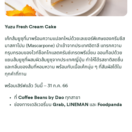
Yuzu Fresh Cream Cake
เค้กส้มยูซุที่มาพร้อมความแปลกใหม่ด้วยเลเยอร์พิเศษของครีมชีส
มาสคาโปน (Mascarpone) นำเข้าจากประเทศอิตาลี แทรกความ
กรุบกรอบของไวท์ช็อกโกแลตครันช์เกรดพรีเมี่ยม ออนท็อปด้วย
แยมส้มยูซุที่ผสมผิวส้มยูซุจากประเทศญี่ปุ่น ทำให้ได้รสชาติสดชื่น
และกลิ่นของส้มที่หอมหวาน พร้อมกับเนื้อเค้กนุ่ม ๆ ที่สัมผัสได้ใน
ทุกคำที่ทาน
พร้อมเสิร์ฟแล้ว วันนี้ – 31 ก.ค. 66
ที่
Coffee Beans by Dao
ทุกสาขา
ช่องทางเดลิเวอรี่บน
Grab, LINEMAN
และ
Foodpanda